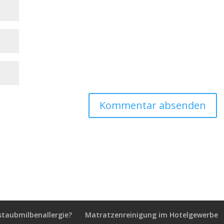
staubmilbenallergie?
Matratzenreinigung im Hotelgewerbe