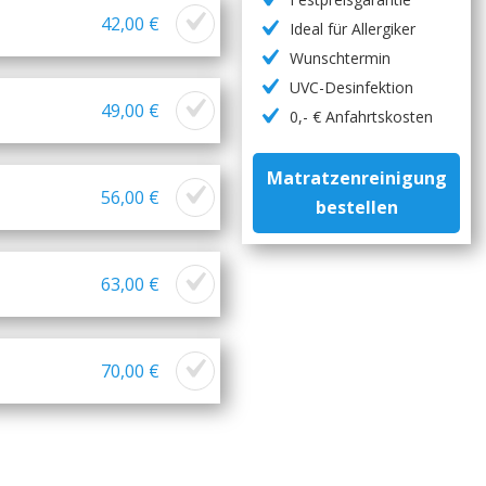
42,00 €
Ideal für Allergiker
Wunschtermin
UVC-Desinfektion
49,00 €
0,- € Anfahrtskosten
Matratzenreinigung
56,00 €
bestellen
63,00 €
70,00 €