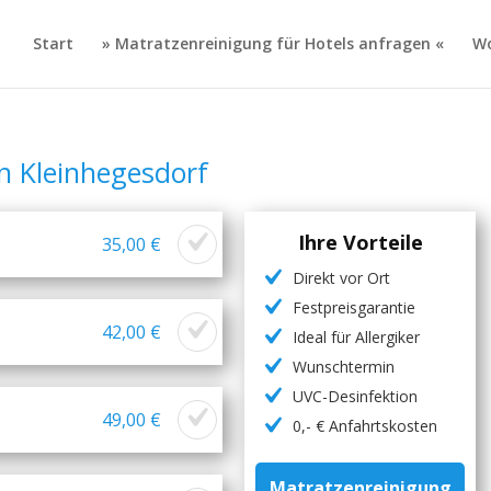
Start
» Matratzenreinigung für Hotels anfragen «
Wo
n Kleinhegesdorf
Ihre Vorteile
35,00 €
Direkt vor Ort
Festpreisgarantie
42,00 €
Ideal für Allergiker
Wunschtermin
UVC-Desinfektion
49,00 €
0,- € Anfahrtskosten
Matratzenreinigung