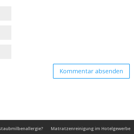
staubmilbenallergie?
Matratzenreinigung im Hotelgewerbe