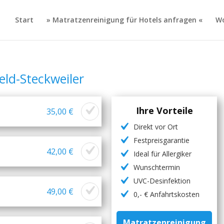
Start
» Matratzenreinigung für Hotels anfragen «
Wo
ld-Steckweiler
Ihre Vorteile
35,00 €
Direkt vor Ort
Festpreisgarantie
42,00 €
Ideal für Allergiker
Wunschtermin
UVC-Desinfektion
49,00 €
0,- € Anfahrtskosten
Matratzenreinigung