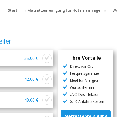
Start
» Matratzenreinigung für Hotels anfragen «
Wo
iler
Ihre Vorteile
35,00 €
Direkt vor Ort
Festpreisgarantie
42,00 €
Ideal für Allergiker
Wunschtermin
UVC-Desinfektion
49,00 €
0,- € Anfahrtskosten
Matratzenreinigung