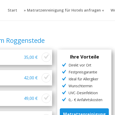
Start
» Matratzenreinigung für Hotels anfragen «
Wo
um Roggenstede
Ihre Vorteile
35,00 €
Direkt vor Ort
Festpreisgarantie
42,00 €
Ideal für Allergiker
Wunschtermin
UVC-Desinfektion
49,00 €
0,- € Anfahrtskosten
Matratzenreinigung