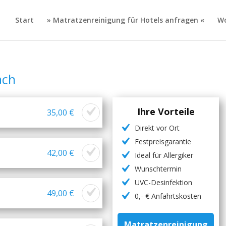
Start
» Matratzenreinigung für Hotels anfragen «
Wo
ach
Ihre Vorteile
35,00 €
Direkt vor Ort
Festpreisgarantie
42,00 €
Ideal für Allergiker
Wunschtermin
UVC-Desinfektion
49,00 €
0,- € Anfahrtskosten
Matratzenreinigung