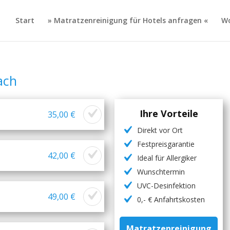
Start
» Matratzenreinigung für Hotels anfragen «
Wo
ach
Ihre Vorteile
35,00 €
Direkt vor Ort
Festpreisgarantie
42,00 €
Ideal für Allergiker
Wunschtermin
UVC-Desinfektion
49,00 €
0,- € Anfahrtskosten
Matratzenreinigung