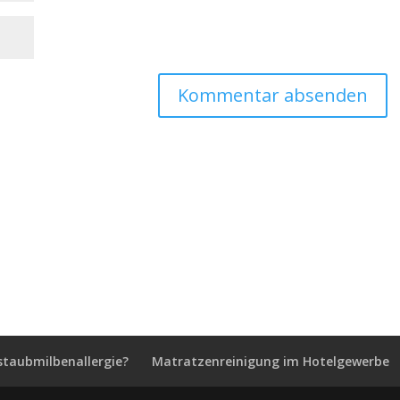
staubmilbenallergie?
Matratzenreinigung im Hotelgewerbe