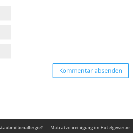
staubmilbenallergie?
Matratzenreinigung im Hotelgewerbe