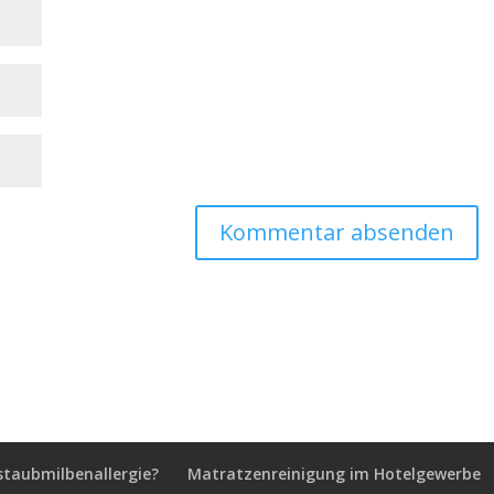
staubmilbenallergie?
Matratzenreinigung im Hotelgewerbe