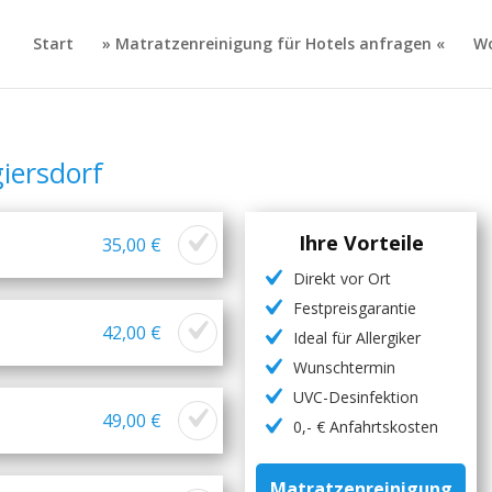
Start
» Matratzenreinigung für Hotels anfragen «
Wo
iersdorf
Ihre Vorteile
35,00 €
Direkt vor Ort
Festpreisgarantie
42,00 €
Ideal für Allergiker
Wunschtermin
UVC-Desinfektion
49,00 €
0,- € Anfahrtskosten
Matratzenreinigung