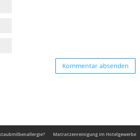
staubmilbenallergie?
Matratzenreinigung im Hotelgewerbe