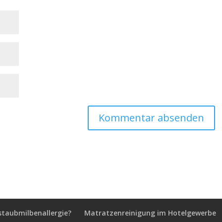
staubmilbenallergie?
Matratzenreinigung im Hotelgewerbe