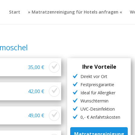
Start
» Matratzenreinigung für Hotels anfragen «
Wo
rmoschel
Ihre Vorteile
35,00 €
Direkt vor Ort
Festpreisgarantie
42,00 €
Ideal für Allergiker
Wunschtermin
UVC-Desinfektion
49,00 €
0,- € Anfahrtskosten
Matratzenreinigung