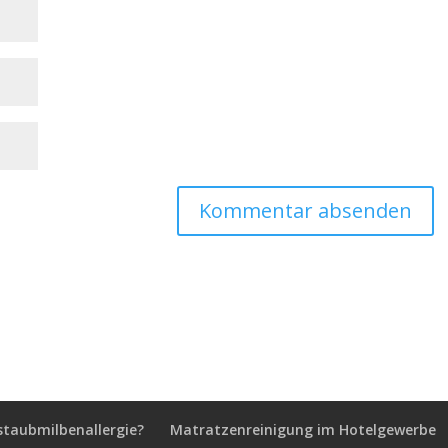
staubmilbenallergie?
Matratzenreinigung im Hotelgewerbe