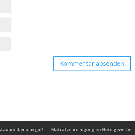
staubmilbenallergie?
Matratzenreinigung im Hotelgewerbe