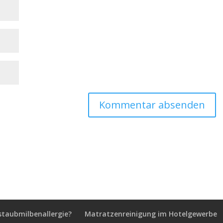
staubmilbenallergie?
Matratzenreinigung im Hotelgewerbe