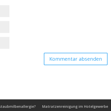
staubmilbenallergie?
Matratzenreinigung im Hotelgewerbe