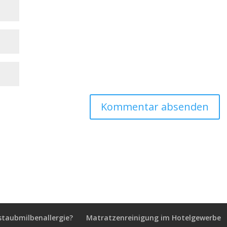
staubmilbenallergie?
Matratzenreinigung im Hotelgewerbe