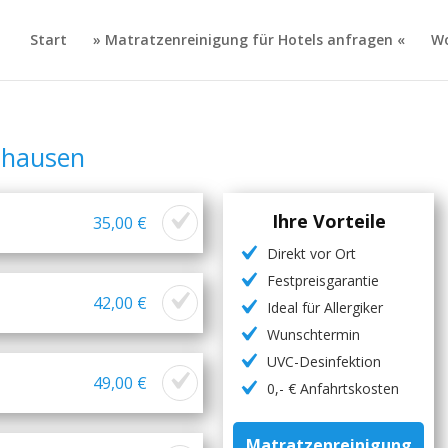
Start
» Matratzenreinigung für Hotels anfragen «
Wo
shausen
Ihre Vorteile
35,00 €
Direkt vor Ort
Festpreisgarantie
42,00 €
Ideal für Allergiker
Wunschtermin
UVC-Desinfektion
49,00 €
0,- € Anfahrtskosten
Matratzenreinigung