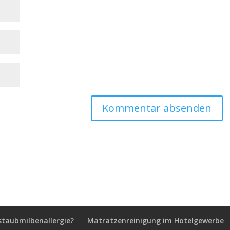
staubmilbenallergie?
Matratzenreinigung im Hotelgewerbe