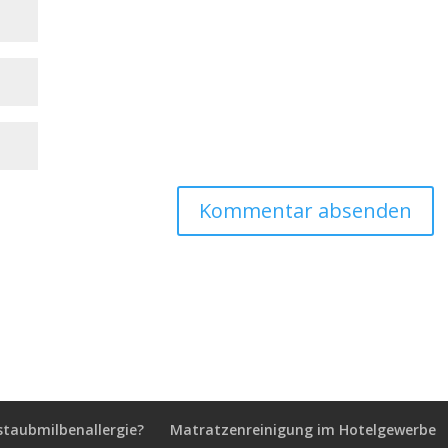
staubmilbenallergie?
Matratzenreinigung im Hotelgewerbe